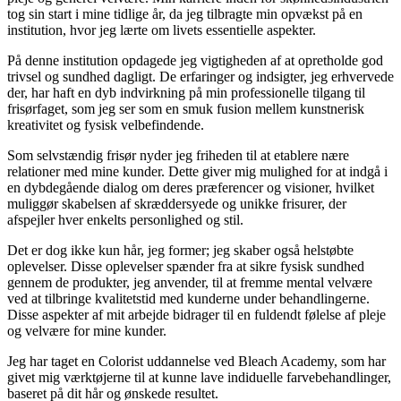
tog sin start i mine tidlige år, da jeg tilbragte min opvækst på en
institution, hvor jeg lærte om livets essentielle aspekter.
På denne institution opdagede jeg vigtigheden af at opretholde god
trivsel og sundhed dagligt. De erfaringer og indsigter, jeg erhvervede
der, har haft en dyb indvirkning på min professionelle tilgang til
frisørfaget, som jeg ser som en smuk fusion mellem kunstnerisk
kreativitet og fysisk velbefindende.
Som selvstændig frisør nyder jeg friheden til at etablere nære
relationer med mine kunder. Dette giver mig mulighed for at indgå i
en dybdegående dialog om deres præferencer og visioner, hvilket
muliggør skabelsen af skræddersyede og unikke frisurer, der
afspejler hver enkelts personlighed og stil.
Det er dog ikke kun hår, jeg former; jeg skaber også helstøbte
oplevelser. Disse oplevelser spænder fra at sikre fysisk sundhed
gennem de produkter, jeg anvender, til at fremme mental velvære
ved at tilbringe kvalitetstid med kunderne under behandlingerne.
Disse aspekter af mit arbejde bidrager til en fuldendt følelse af pleje
og velvære for mine kunder.
Jeg har taget en Colorist uddannelse ved Bleach Academy, som har
givet mig værktøjerne til at kunne lave indiduelle farvebehandlinger,
baseret på dit hår og ønskede resultet.