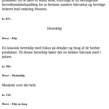
produkter for at sikre et sundt look, efterfulgt af en beroligende
hovedbundsbehandling for at fremme sundere hårvækst og berolige
irriteret hud omkring frisuren.
kr. 825.-
Herreklip
Herre – Klip
En klassisk herreklip med fokus på detaljer og brug af de bedste
produkter. Til denne herreklip hører der en lækker hårvask med i
prisen.
kr. 300.-
Herre – Maskinklip
Maskine over det hele
kr. 150.-
Herre – Klip og skæg