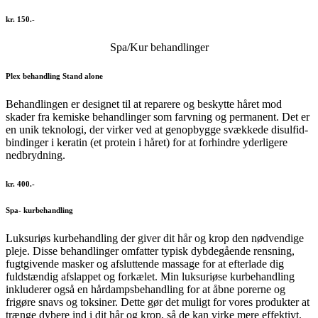
kr. 150.-
Spa/Kur behandlinger
Plex behandling Stand alone
Behandlingen er designet til at reparere og beskytte håret mod
skader fra kemiske behandlinger som farvning og permanent. Det er
en unik teknologi, der virker ved at genopbygge svækkede disulfid-
bindinger i keratin (et protein i håret) for at forhindre yderligere
nedbrydning.
kr. 400.-
Spa- kurbehandling
Luksuriøs kurbehandling der giver dit hår og krop den nødvendige
pleje. Disse behandlinger omfatter typisk dybdegående rensning,
fugtgivende masker og afsluttende massage for at efterlade dig
fuldstændig afslappet og forkælet. Min luksuriøse kurbehandling
inkluderer også en hårdampsbehandling for at åbne porerne og
frigøre snavs og toksiner. Dette gør det muligt for vores produkter at
trænge dybere ind i dit hår og krop, så de kan virke mere effektivt.