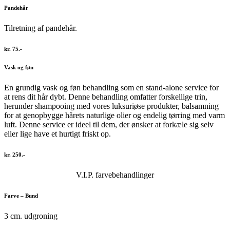
Pandehår
Tilretning af pandehår.
kr. 75.-
Vask og føn
En grundig vask og føn behandling som en stand-alone service for
at rens dit hår dybt. Denne behandling omfatter forskellige trin,
herunder shampooing med vores luksuriøse produkter, balsamning
for at genopbygge hårets naturlige olier og endelig tørring med varm
luft. Denne service er ideel til dem, der ønsker at forkæle sig selv
eller lige have et hurtigt friskt op.
kr. 250.-
V.I.P. farve­behandlinger
Farve – Bund
3 cm. udgroning