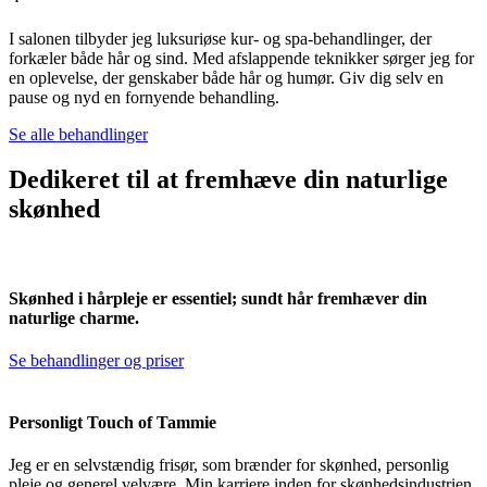
I salonen tilbyder jeg luksuriøse kur- og spa-behandlinger, der
forkæler både hår og sind. Med afslappende teknikker sørger jeg for
en oplevelse, der genskaber både hår og humør. Giv dig selv en
pause og nyd en fornyende behandling.
Se alle behandlinger
Dedikeret til at fremhæve din naturlige
skønhed
Skønhed i hårpleje er essentiel; sundt hår fremhæver din
naturlige charme.
Se behandlinger og priser
Personligt Touch of Tammie
Jeg er en selvstændig frisør, som brænder for skønhed, personlig
pleje og generel velvære. Min karriere inden for skønhedsindustrien